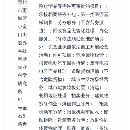
惠州
险化学品等需许可审批的项目）；
市惠
承接档案服务外包；第一类医疗器
城区
械销售；劳务服务（不含劳务派
小金
遣）；回收食品无害化处理；办公
口街
服务。（除依法须经批准的项目
道办
外，凭营业执照依法自主开展经营
事处
活动）许可项目：危险废物经营；
青塘
报废电动汽车回收拆解；废弃电器
农业
电子产品处理；道路货物运输（不
科学
含危险货物）；城市生活垃圾经营
研究
务；城市建筑垃圾处置（清运）；
所
餐厨垃圾处理；拍卖业务；建筑物
51
拆除作业（爆破作业除外）；报废
号金
机动车拆解；报废机动车回收；船
石5
舶拆除；建筑劳务分包；放射性固
路青
体废物处理、贮存、处置。（依法