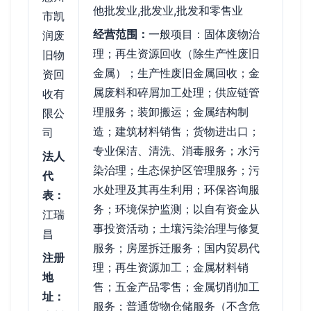
他批发业,批发业,批发和零售业
市凯
经营范围：
一般项目：固体废物治
润废
理；再生资源回收（除生产性废旧
旧物
金属）；生产性废旧金属回收；金
资回
属废料和碎屑加工处理；供应链管
收有
理服务；装卸搬运；金属结构制
限公
造；建筑材料销售；货物进出口；
司
专业保洁、清洗、消毒服务；水污
法人
染治理；生态保护区管理服务；污
代
水处理及其再生利用；环保咨询服
表：
务；环境保护监测；以自有资金从
江瑞
事投资活动；土壤污染治理与修复
昌
服务；房屋拆迁服务；国内贸易代
注册
理；再生资源加工；金属材料销
地
售；五金产品零售；金属切削加工
址：
服务；普通货物仓储服务（不含危