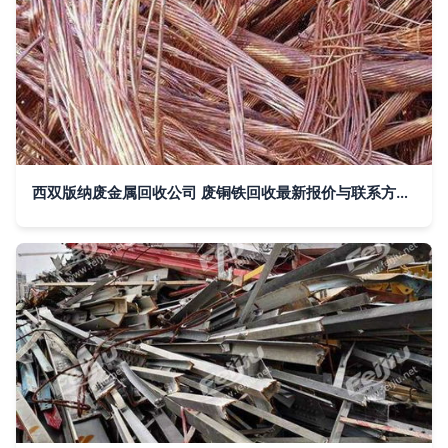
西双版纳废金属回收公司 废铜铁回收最新报价与联系方式揭秘（13125171605）