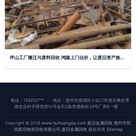
坪山工厂搬迁与废料回收 鸿隆上门估价，让废旧资产焕发新价值
电话：1382527**
地址：惠州市惠城区小金口街道办事处青
塘农业科学研究所51号金石5路青塘南街39号厂房B一楼
Copyright © 2026
www.fazhuangxiu.com
废旧金属回收
惠州市凯
润废旧物资回收有限公司
废旧金属回收
版权所有
Sitemap