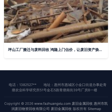
坪山工厂搬迁与废料回收 鸿隆上门估价，让废旧资产焕发新价值
电话：1382527**
地址：惠州市惠城区小金口街道办事处青
塘农业科学研究所51号金石5路青塘南街39号厂房B一楼
Copyright © 2026
www.fazhuangxiu.com
废旧金属回收
惠州市凯
润废旧物资回收有限公司
废旧金属回收
版权所有
Sitemap